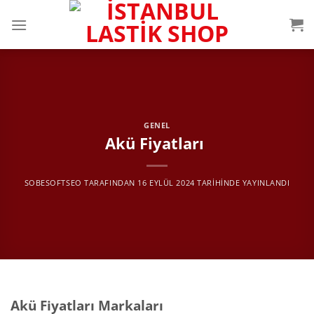
İçeriğe
atla
GENEL
Akü Fiyatları
SOBESOFTSEO
TARAFINDAN
16 EYLÜL 2024
TARIHINDE YAYINLANDI
Akü Fiyatları Markaları