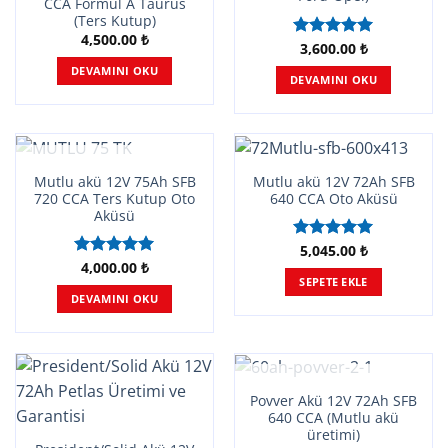
CCA Formul A Taurus
(Ters Kutup)
4,500.00
₺
3,600.00
₺
5 üzerinden
5.00
oy
DEVAMINI OKU
DEVAMINI OKU
aldı
STOKTA YOK
Mutlu akü 12V 75Ah SFB
Mutlu akü 12V 72Ah SFB
720 CCA Ters Kutup Oto
640 CCA Oto Aküsü
Aküsü
5,045.00
₺
5 üzerinden
4,000.00
₺
5.00
oy
5 üzerinden
SEPETE EKLE
aldı
5.00
oy
DEVAMINI OKU
aldı
STOKTA YOK
Povver Akü 12V 72Ah SFB
640 CCA (Mutlu akü
üretimi)