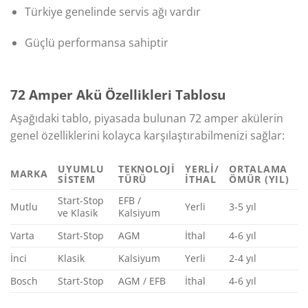
Türkiye genelinde servis ağı vardır
Güçlü performansa sahiptir
72 Amper Akü Özellikleri Tablosu
Aşağıdaki tablo, piyasada bulunan 72 amper akülerin
genel özelliklerini kolayca karşılaştırabilmenizi sağlar:
UYUMLU
TEKNOLOJI
YERLI/
ORTALAMA
MARKA
SISTEM
TÜRÜ
İTHAL
ÖMÜR (YIL)
Start-Stop
EFB /
Mutlu
Yerli
3-5 yıl
ve Klasik
Kalsiyum
Varta
Start-Stop
AGM
İthal
4-6 yıl
İnci
Klasik
Kalsiyum
Yerli
2-4 yıl
Bosch
Start-Stop
AGM / EFB
İthal
4-6 yıl