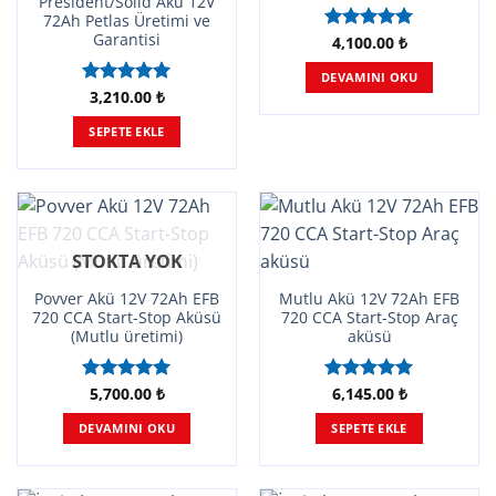
President/Solid Akü 12V
72Ah Petlas Üretimi ve
Garantisi
4,100.00
₺
5 üzerinden
5.00
oy
DEVAMINI OKU
aldı
3,210.00
₺
5 üzerinden
5.00
oy
SEPETE EKLE
aldı
STOKTA YOK
Povver Akü 12V 72Ah EFB
Mutlu Akü 12V 72Ah EFB
720 CCA Start-Stop Aküsü
720 CCA Start-Stop Araç
(Mutlu üretimi)
aküsü
5,700.00
₺
6,145.00
₺
5 üzerinden
5 üzerinden
5.00
oy
5.00
oy
DEVAMINI OKU
SEPETE EKLE
aldı
aldı