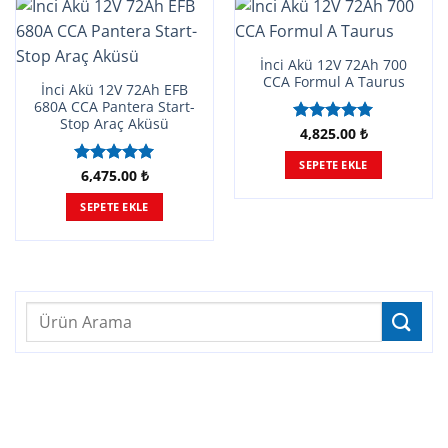
İnci Akü 12V 72Ah 700
CCA Formul A Taurus
İnci Akü 12V 72Ah EFB
680A CCA Pantera Start-
Stop Araç Aküsü
4,825.00
₺
5 üzerinden
5.00
oy
SEPETE EKLE
aldı
6,475.00
₺
5 üzerinden
5.00
oy
SEPETE EKLE
aldı
Ara: