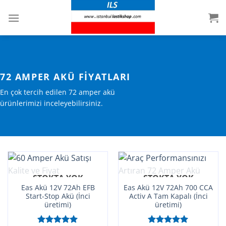
İçeriğe
atla
72 AMPER AKÜ FIYATLARI
En çok tercih edilen 72 amper akü
ürünlerimizi inceleyebilirsiniz.
STOKTA YOK
STOKTA YOK
Eas Akü 12V 72Ah EFB
Eas Akü 12V 72Ah 700 CCA
Start-Stop Akü (İnci
Activ A Tam Kapalı (İnci
üretimi)
üretimi)