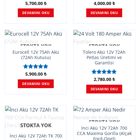
5,700.00
₺
4,000.00
₺
5 üzerinden
5 üzerinden
5.00
oy
4.95
oy
DEVAMINI OKU
DEVAMINI OKU
aldı
aldı
STOKTA YOK
STOKTA YOK
Eurocell 12V 75Ah Akü
Tolero Akü 12V 72Ah
(72Ah Kutusu)
Petlas Üretimi ve
Garantisi
5,900.00
₺
5 üzerinden
5.00
oy
2,780.00
₺
5 üzerinden
DEVAMINI OKU
aldı
5.00
oy
DEVAMINI OKU
aldı
STOKTA YOK
STOKTA YOK
İnci Akü 12V 72Ah 700
CCA Maxima Gorilla (Alçak
İnci Akü 12V 72Ah TK 700
Ford-Opel)