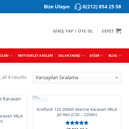
0(212) 854 25 58
Bize Ulaşın
GIRIŞ YAP / ÜYE OL
SEPET
ÜLERI
MOTOSIKLET AKÜLERI
SOLAR ENERJI
DIĞER
BLOG
all 4 results
STOKTA YOK
Kraftvoll 12V 200Ah Marine Karavan VRLA
Jel Akü (C20 – 220Ah)
Karavan VRLA
h)