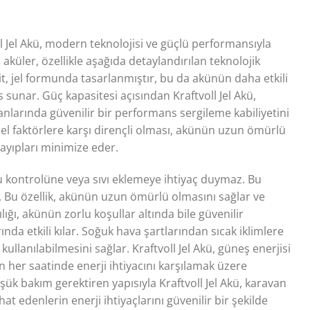
l Jel Akü, modern teknolojisi ve güçlü performansıyla
u aküler, özellikle aşağıda detaylandırılan teknolojik
trolit, jel formunda tasarlanmıştır, bu da akünün daha etkili
s sunar. Güç kapasitesi açısından Kraftvoll Jel Akü,
anlarında güvenilir bir performans sergileme kabiliyetini
resel faktörlere karşı dirençli olması, akünün uzun ömürlü
kayıpları minimize eder.
su kontrolüne veya sıvı eklemeye ihtiyaç duymaz. Bu
ir. Bu özellik, akünün uzun ömürlü olmasını sağlar ve
ğı, akünün zorlu koşullar altında bile güvenilir
ında etkili kılar. Soğuk hava şartlarından sıcak iklimlere
ullanılabilmesini sağlar. Kraftvoll Jel Akü, güneş enerjisi
n her saatinde enerji ihtiyacını karşılamak üzere
üşük bakım gerektiren yapısıyla Kraftvoll Jel Akü, karavan
 edenlerin enerji ihtiyaçlarını güvenilir bir şekilde