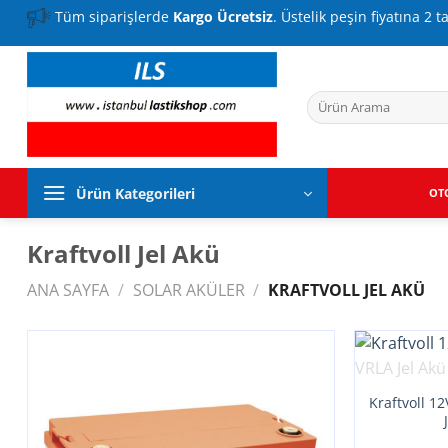
İçeriğe
Tüm siparişlerde
Kargo Ücretsiz
. Üstelik peşin fiyatına 2 t
atla
Ara:
Ürün Kategorileri
OT
Kraftvoll Jel Akü
ANA SAYFA
/
SOLAR AKÜLER
/
KRAFTVOLL JEL AKÜ
Kraftvoll 1