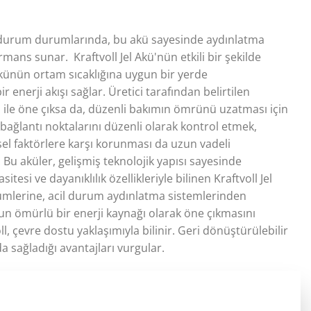
acil durum durumlarında, bu akü sayesinde aydınlatma
rmans sunar. Kraftvoll Jel Akü'nün etkili bir şekilde
Akünün ortam sıcaklığına uygun bir yerde
 enerji akışı sağlar. Üretici tarafından belirtilen
ı ile öne çıksa da, düzenli bakımın ömrünü uzatması için
bağlantı noktalarını düzenli olarak kontrol etmek,
el faktörlere karşı korunması da uzun vadeli
. Bu aküler, gelişmiş teknolojik yapısı sayesinde
esi ve dayanıklılık özellikleriyle bilinen Kraftvoll Jel
zümlerine, acil durum aydınlatma sistemlerinden
uzun ömürlü bir enerji kaynağı olarak öne çıkmasını
ll, çevre dostu yaklaşımıyla bilinir. Geri dönüştürülebilir
a sağladığı avantajları vurgular.