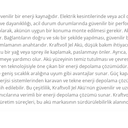
üvenilir bir enerji kaynağıdır. Elektrik kesintilerinde veya 
ı ve dayanıklılığı, acil durum durumlarında güvenilir bir perfo
k olarak, akünün uygun bir konuma monte edilmesi gerekir. 
ğlantıların doğru ve sıkı bir şekilde yapılması, güvenilir bir
mlamanın anahtarıdır. Kraftvoll Jel Akü, düşük bakım ihtiyac
u bir yağ veya sprey ile kaplamak, paslanmayı önler. Ayrıca, 
eye yardımcı olur. Akü yüzeyinin temiz tutulması ve çevres
 içeren teknolojisiyle öne çıkan bir enerji depolama çözümüdür
geniş sıcaklık aralığına uyum gibi avantajlar sunar. Güç kapasit
 enerjisi sistemlerinden karavan ve tekne enerji depolama çö
edilebilir. Bu çeşitlilik, Kraftvoll Jel Akü'nün güvenilir ve 
anıcılarına verimli bir enerji depolama çözümü sunar.
Kraftvo
 üretim süreçleri, bu akü markasının sürdürülebilirlik alanınd