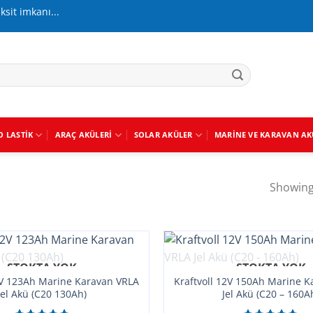
aksit imkanı...
O LASTIK
ARAÇ AKÜLERI
SOLAR AKÜLER
MARINE VE KARAVAN AK
Showing 
STOKTA YOK
STOKTA YOK
2V 123Ah Marine Karavan VRLA
Kraftvoll 12V 150Ah Marine 
Jel Akü (C20 130Ah)
Jel Akü (C20 – 160A