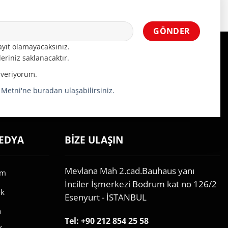
yıt olamayacaksınız.
eriniz saklanacaktır.
 veriyorum.
a Metni'ne buradan ulaşabilirsiniz.
EDYA
BİZE ULAŞIN
Mevlana Mah 2.cad.Bauhaus yanı
am
İnciler İşmerkezi Bodrum kat no 126/2
ok
Esenyurt - İSTANBUL
n
Tel:
+90 212 854 25 58
r