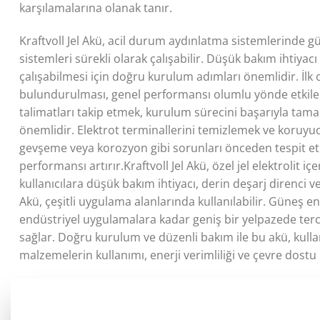
karşılamalarına olanak tanır.
Kraftvoll Jel Akü, acil durum aydınlatma sistemlerinde g
sistemleri sürekli olarak çalışabilir. Düşük bakım ihtiyac
çalışabilmesi için doğru kurulum adımları önemlidir. İl
bulundurulması, genel performansı olumlu yönde etkiler. Ba
talimatları takip etmek, kurulum sürecini başarıyla tama
önemlidir. Elektrot terminallerini temizlemek ve koruyuc
gevşeme veya korozyon gibi sorunları önceden tespit etm
performansı artırır.
Kraftvoll Jel Akü, özel jel elektrolit
kullanıcılara düşük bakım ihtiyacı, derin deşarj direnci ve 
Akü, çeşitli uygulama alanlarında kullanılabilir. Güneş
endüstriyel uygulamalara kadar geniş bir yelpazede tercih 
sağlar. Doğru kurulum ve düzenli bakım ile bu akü, kull
malzemelerin kullanımı, enerji verimliliği ve çevre dostu