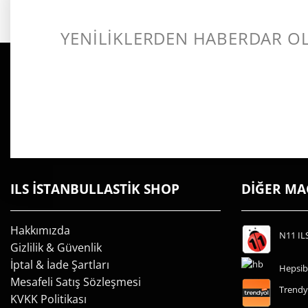
YENİLİKLERDEN HABERDAR O
ILS İSTANBULLASTİK SHOP
DİĞER M
Hakkımızda
N11 IL
Gizlilik & Güvenlik
İptal & İade Şartları
Hepsib
Mesafeli Satış Sözleşmesi
Trendy
KVKK Politikası