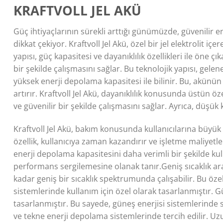
KRAFTVOLL JEL AKÜ
Güç ihtiyaçlarının sürekli arttığı günümüzde, güvenilir 
dikkat çekiyor.
Kraftvoll Jel Akü, özel bir jel elektrolit 
yapısı, güç kapasitesi ve dayanıklılık özellikleri ile öne çı
bir şekilde çalışmasını sağlar. Bu teknolojik yapısı, gele
yüksek enerji depolama kapasitesi ile bilinir. Bu, akünün
artırır. Kraftvoll Jel Akü, dayanıklılık konusunda üstün ö
ve güvenilir bir şekilde çalışmasını sağlar. Ayrıca, düşü
Kraftvoll Jel Akü, bakım konusunda kullanıcılarına büyük
özellik, kullanıcıya zaman kazandırır ve işletme maliyetl
enerji depolama kapasitesini daha verimli bir şekilde kul
performans sergilemesine olanak tanır.Geniş sıcaklık aralı
kadar geniş bir sıcaklık spektrumunda çalışabilir. Bu özell
sistemlerinde kullanım için özel olarak tasarlanmıştır. G
tasarlanmıştır. Bu sayede, güneş enerjisi sistemlerinde sü
ve tekne enerji depolama sistemlerinde tercih edilir. Uzu