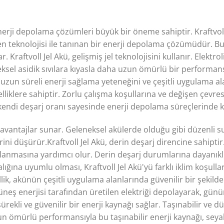
enerji depolama çözümleri büyük bir öneme sahiptir. Kraftvol
içeren teknolojisi ile tanınan bir enerji depolama çözümüdür. B
kar. Kraftvoll Jel Akü, gelişmiş jel teknolojisini kullanır. Elek
neksel asidik sıvılara kıyasla daha uzun ömürlü bir performan
 uzun süreli enerji sağlama yeteneğini ve çeşitli uygulama al
zelliklere sahiptir. Zorlu çalışma koşullarına ve değişen çev
k kendi deşarj oranı sayesinde enerji depolama süreçlerinde 
 avantajlar sunar. Geleneksel akülerde olduğu gibi düzenli 
erini düşürür.Kraftvoll Jel Akü, derin deşarj direncine sahipt
lanmasına yardımcı olur. Derin deşarj durumlarına dayanıklılı
ğına uyumlu olması, Kraftvoll Jel Akü'yü farklı iklim koşullar
ik, akünün çeşitli uygulama alanlarında güvenilir bir şekilde k
üneş enerjisi tarafından üretilen elektriği depolayarak, günü
rekli ve güvenilir bir enerji kaynağı sağlar. Taşınabilir ve d
n ömürlü performansıyla bu taşınabilir enerji kaynağı, seyahat