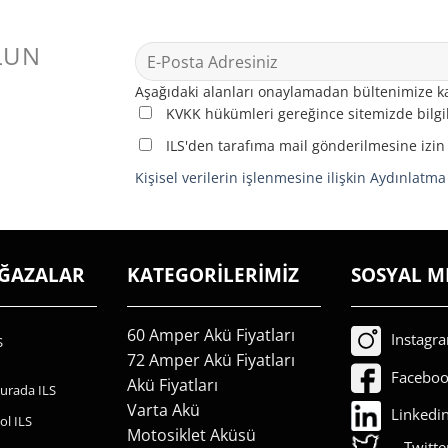
LUN
Aşağıdaki alanları onaylamadan bültenimize ka
KVKK hükümleri gereğince sitemizde bilgil
ILS'den tarafıma mail gönderilmesine izin
Kişisel verilerin işlenmesine ilişkin Aydınlatm
AĞAZALAR
KATEGORİLERİMİZ
SOSYAL M
60 Amper Akü Fiyatları
Instagr
S
72 Amper Akü Fiyatları
Facebo
Akü Fiyatları
urada ILS
Varta Akü
Linkedi
ol ILS
Motosiklet Aküsü
Twitte