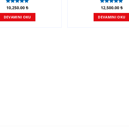
10,250.00
₺
12,500.00
₺
5 üzerinden
5 üzerinden
5.00
oy
5.00
oy
aldı
aldı
DEVAMINI OKU
DEVAMINI OKU