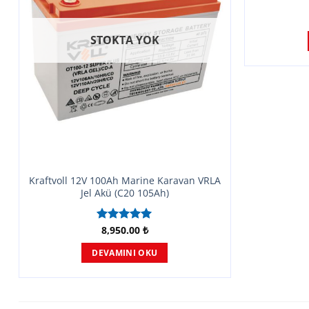
STOKTA YOK
Kraftvoll 12V 100Ah Marine Karavan VRLA
Jel Akü (C20 105Ah)
8,950.00
₺
5 üzerinden
5.00
oy
aldı
DEVAMINI OKU