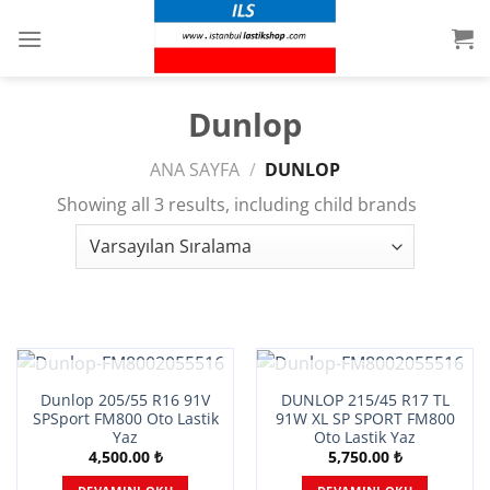
İçeriğe
atla
Dunlop
ANA SAYFA
/
DUNLOP
Showing all 3 results, including child brands
STOKTA YOK
STOKTA YOK
Dunlop 205/55 R16 91V
DUNLOP 215/45 R17 TL
SPSport FM800 Oto Lastik
91W XL SP SPORT FM800
Yaz
Oto Lastik Yaz
4,500.00
₺
5,750.00
₺