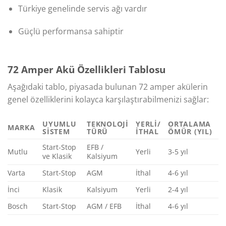
Türkiye genelinde servis ağı vardır
Güçlü performansa sahiptir
72 Amper Akü Özellikleri Tablosu
Aşağıdaki tablo, piyasada bulunan 72 amper akülerin
genel özelliklerini kolayca karşılaştırabilmenizi sağlar:
UYUMLU
TEKNOLOJI
YERLI/
ORTALAMA
MARKA
SISTEM
TÜRÜ
İTHAL
ÖMÜR (YIL)
Start-Stop
EFB /
Mutlu
Yerli
3-5 yıl
ve Klasik
Kalsiyum
Varta
Start-Stop
AGM
İthal
4-6 yıl
İnci
Klasik
Kalsiyum
Yerli
2-4 yıl
Bosch
Start-Stop
AGM / EFB
İthal
4-6 yıl