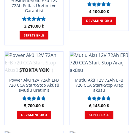
President/Solid Akü 12V
72Ah Petlas Üretimi ve
Garantisi
4,100.00
₺
5 üzerinden
5.00
oy
DEVAMINI OKU
aldı
3,210.00
₺
5 üzerinden
5.00
oy
SEPETE EKLE
aldı
STOKTA YOK
Povver Akü 12V 72Ah EFB
Mutlu Akü 12V 72Ah EFB
720 CCA Start-Stop Aküsü
720 CCA Start-Stop Araç
(Mutlu üretimi)
aküsü
5,700.00
₺
6,145.00
₺
5 üzerinden
5 üzerinden
5.00
oy
5.00
oy
DEVAMINI OKU
SEPETE EKLE
aldı
aldı