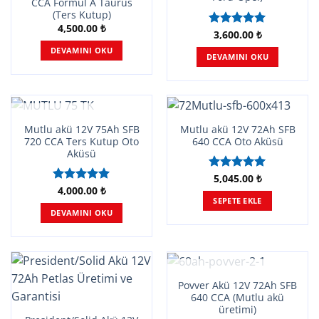
CCA Formul A Taurus
(Ters Kutup)
4,500.00
₺
3,600.00
₺
5 üzerinden
5.00
oy
DEVAMINI OKU
DEVAMINI OKU
aldı
STOKTA YOK
Mutlu akü 12V 75Ah SFB
Mutlu akü 12V 72Ah SFB
720 CCA Ters Kutup Oto
640 CCA Oto Aküsü
Aküsü
5,045.00
₺
5 üzerinden
4,000.00
₺
5.00
oy
5 üzerinden
SEPETE EKLE
aldı
5.00
oy
DEVAMINI OKU
aldı
STOKTA YOK
Povver Akü 12V 72Ah SFB
640 CCA (Mutlu akü
üretimi)