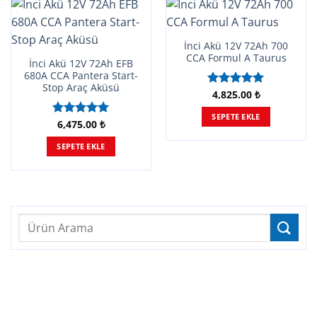
İnci Akü 12V 72Ah 700
CCA Formul A Taurus
İnci Akü 12V 72Ah EFB
680A CCA Pantera Start-
Stop Araç Aküsü
4,825.00
₺
5 üzerinden
5.00
oy
SEPETE EKLE
aldı
6,475.00
₺
5 üzerinden
5.00
oy
SEPETE EKLE
aldı
Ara: