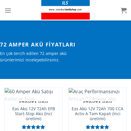
İçeriğe
atla
72 AMPER AKÜ FIYATLARI
En çok tercih edilen 72 amper akü
ürünlerimizi inceleyebilirsiniz.
STOKTA YOK
STOKTA YOK
Eas Akü 12V 72Ah EFB
Eas Akü 12V 72Ah 700 CCA
Start-Stop Akü (İnci
Activ A Tam Kapalı (İnci
üretimi)
üretimi)