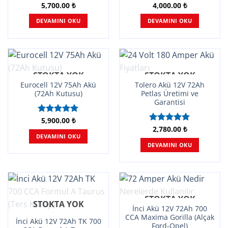
5,700.00
₺
4,000.00
₺
5 üzerinden
5 üzerinden
5.00
oy
4.95
oy
DEVAMINI OKU
DEVAMINI OKU
aldı
aldı
STOKTA YOK
STOKTA YOK
Eurocell 12V 75Ah Akü
Tolero Akü 12V 72Ah
(72Ah Kutusu)
Petlas Üretimi ve
Garantisi
5,900.00
₺
5 üzerinden
5.00
oy
2,780.00
₺
5 üzerinden
DEVAMINI OKU
aldı
5.00
oy
DEVAMINI OKU
aldı
STOKTA YOK
STOKTA YOK
İnci Akü 12V 72Ah 700
CCA Maxima Gorilla (Alçak
İnci Akü 12V 72Ah TK 700
Ford-Opel)