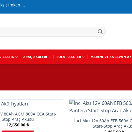
aksit imkanı...
O LASTIK
ARAÇ AKÜLERI
SOLAR AKÜLER
MARINE VE KARAVAN AK
2V 80Ah AGM 800A CCA Start-
Stop Araç Aküsü
İnci Akü 12V 60Ah EFB 560A 
12,650.00
₺
Start-Stop Araç Akü
5,485.00
₺