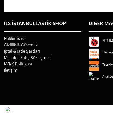
ILS İSTANBULLASTİK SHOP
DİĞER M
Hakkımızda
N11 IL
Gizlilik & Güvenlik
İptal & İade Şartları
Hepsib
Mesafeli Satış Sözleşmesi
KVKK Politikası
Trendy
İletişim
Akakçe