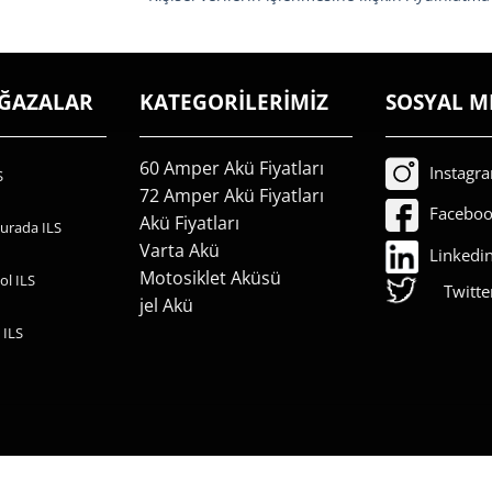
AĞAZALAR
KATEGORİLERİMİZ
SOSYAL M
60 Amper Akü Fiyatları
Instagr
S
72 Amper Akü Fiyatları
Facebo
Akü Fiyatları
urada ILS
Varta Akü
Linkedi
Motosiklet Aküsü
ol ILS
Twitte
jel Akü
 ILS