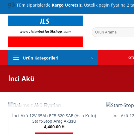
İçeriğe
Tüm siparişlerde
Kargo Ücretsiz
. Üstelik peşin fiyatına 2 t
atla
Ara:
Ürün Kategorileri
OT
İnci Akü
STOKTA YOK
İnci Akü 12V 65Ah EFB 620 SAE (Asia Kutu)
İnci Akü 1
Start-Stop Araç Aküsü
4,400.00
₺