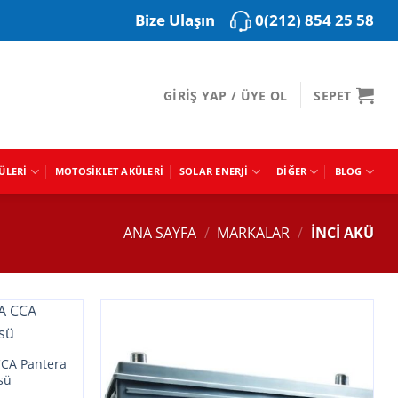
0(212) 854 25 58
Bize Ulaşın
GIRIŞ YAP / ÜYE OL
SEPET
ÜLERI
MOTOSIKLET AKÜLERI
SOLAR ENERJI
DIĞER
BLOG
ANA SAYFA
/
MARKALAR
/
İNCI AKÜ
CCA Pantera
sü