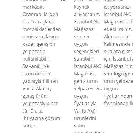
markadır.
kaynak
istiyorsanız,
Otomobillerden
arıyorsanız,
İstanbul Akü
ticari araçlara,
İstanbul Akü
Mağazası’nı t
motosikletlerden
Mağazası
edebilirsiniz.
deniz araçlarına
size en
Akü satın al
kadar geniş bir
uygun
kelimesinde 
yelpazede
seçenekleri
sıralara çıkm
kullanılabilir.
sunabilir.
için İstanbul
Dayanıklı ve
İstanbul Akü
Mağazası’nın
uzun ömürlü
Mağazası,
sunduğu gen
yapısıyla bilinen
geniş ürün
ürün yelpaze
Varta Aküler,
yelpazesi ve
uygun
geniş ürün
uygun
fiyatlarından
yelpazesiyle her
fiyatlarıyla
faydalanabilir
türlü akü
Varta Akü
ihtiyacına çözüm
ürünlerini
sunar.
satın
alabileceğiniz