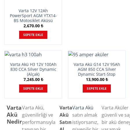
Varta 12V 12Ah
PowerSport AGM YTX14-
BS Motosiklet Aküsü
2,670.00
₺
SEPETE EKLE
Varta Akü H3 12V 100Ah
Varta Akü G14 12V 95Ah
830 CCA Silver Dynamic
AGM 850 CCA Silver
(Alçak)
Dynamic Start-Stop
7,245.00
₺
13,900.00
₺
SEPETE EKLE
SEPETE EKLE
Varta
Varta Akü,
Varta
Varta Akü
Varta Aküler 
Akü
güvenilirliği ve
Akü
satın almak
güvenli ve s
Nedir
performansıyla
Satın
istiyorsanız,
bir akü dene
tanınan bir
Al
güvenilir bir
yaşamak