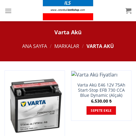
İçeriğe
atla
Varta Akü
ANA SAYFA
/
MARKALAR
/
VARTA AKÜ
Varta Akü E46 12V 75Ah
Start-Stop EFB 730 CCA
Blue Dynamic (Alçak)
6,530.00
₺
SEPETE EKLE