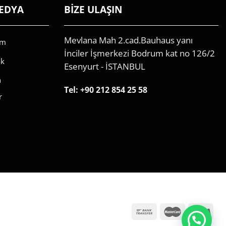
EDYA
BİZE ULAŞIN
Mevlana Mah 2.cad.Bauhaus yanı
am
İnciler İşmerkezi Bodrum kat no 126/2
ok
Esenyurt - İSTANBUL
n
Tel:
+90 212 854 25 58
r