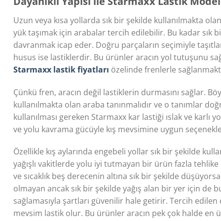
Dayanıklı Yapısı ile Starmaxx Lastik Model
Uzun veya kısa yollarda sık bir şekilde kullanılmakta o
yük taşımak için arabalar tercih edilebilir. Bu kadar sık 
davranmak icap eder. Doğru parçaların seçimiyle taşıtlar
husus ise lastiklerdir. Bu ürünler aracın yol tutuşunu s
Starmaxx lastik fiyatları
özelinde frenlerle sağlanmakt
Çünkü fren, aracın değil lastiklerin durmasını sağlar. B
kullanılmakta olan araba tanınmalıdır ve o tanımlar doğ
kullanılması gereken Starmaxx kar lastiği ıslak ve karlı 
ve yolu kavrama gücüyle kış mevsimine uygun seçenekler
Özellikle kış aylarında engebeli yollar sık bir şekilde kulla
yağışlı vakitlerde yolu iyi tutmayan bir ürün fazla tehlik
ve sıcaklık beş derecenin altına sık bir şekilde düşüyorsa
olmayan ancak sık bir şekilde yağış alan bir yer için de
sağlamasıyla şartları güvenilir hale getirir. Tercih edil
mevsim lastik
olur. Bu ürünler aracın pek çok halde en 