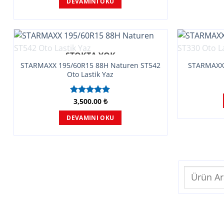
DEVAMINI OKU
STOKTA YOK
STARMAXX 195/60R15 88H Naturen ST542
STARMAXX 
Oto Lastik Yaz
3,500.00
₺
5 üzerinden
5.00
oy
aldı
DEVAMINI OKU
Ara: