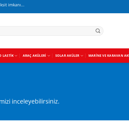
aksit imkanı...
O LASTIK
ARAÇ AKÜLERI
SOLAR AKÜLER
MARINE VE KARAVAN AK
izi inceleyebilirsiniz.