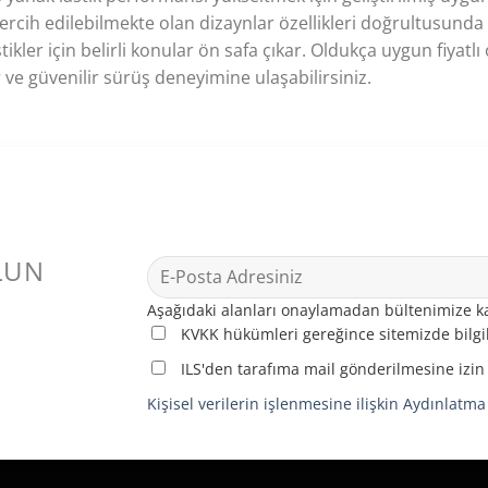
ercih edilebilmekte olan dizaynlar özellikleri doğrultusunda fiy
tikler için belirli konular ön safa çıkar. Oldukça uygun fiyatl
ir ve güvenilir sürüş deneyimine ulaşabilirsiniz.
LUN
Aşağıdaki alanları onaylamadan bültenimize ka
KVKK hükümleri gereğince sitemizde bilgil
ILS'den tarafıma mail gönderilmesine izin
Kişisel verilerin işlenmesine ilişkin Aydınlatm