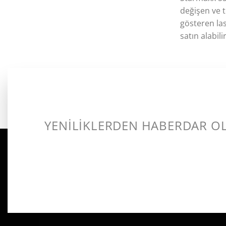
değişen ve t
gösteren las
satın alabil
YENİLİKLERDEN HABERDAR O