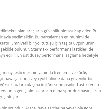
 edilmekte olan araçların güvenilir olması icap eder. Bu
itinayla seçilmelidir. Bu parçalardan en mühimi de
aşatır. Emniyetli bir yol tutuşu için taşıta uygun ürün
r şekilde bulunur. Starmaxx performans lastikleri de
zayn edilir. En üst düzey performansı sağlama hedefiyle
uşunu iyileştirmesinin yanında frenleme ve sürüş
eşit hava şartında veya yol halinde daha güvenilir bir
 yüksek hızlara ulaşma imkânı sunmasıdır. Lastik tercih
in edatının geniş olması aracın daha spor durmasını, fren
ürüş oluşur.
 bir üründür. Araca, hava şartlarına veya yola göre