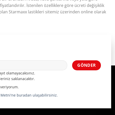
atlandırılır. İstenilen özelliklere göre ücreti değişiklik
ı olan Starmaxx lastikleri sitemiz üzerinden online olarak
yıt olamayacaksınız.
eriniz saklanacaktır.
 veriyorum.
a Metni'ne buradan ulaşabilirsiniz.