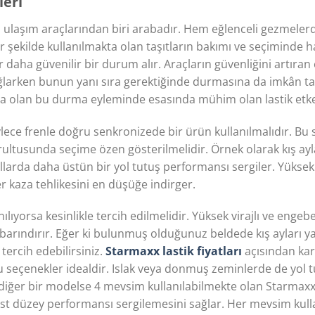
leri
lan ulaşım araçlarından biri arabadır. Hem eğlenceli gezmele
bir şekilde kullanılmakta olan taşıtların bakımı ve seçiminde 
 daha güvenilir bir durum alır. Araçların güvenliğini artır
ağlarken bunun yanı sıra gerektiğinde durmasına da imkân ta
a olan bu durma eyleminde esasında mühim olan lastik etke
öylece frenle doğru senkronizede bir ürün kullanılmalıdır. Bu
rultusunda seçime özen gösterilmelidir. Örnek olarak kış ay
yollarda daha üstün bir yol tutuş performansı sergiler. Yükse
 kaza tehlikesini en düşüğe indirger.
nılıyorsa kesinlikle tercih edilmelidir. Yüksek virajlı ve engebe
e barındırır. Eğer ki bulunmuş olduğunuz beldede kış ayları ya
 tercih edebilirsiniz.
Starmaxx lastik fiyatları
açısından kar
 bu seçenekler idealdir. Islak veya donmuş zeminlerde de yol 
en diğer bir modelse 4 mevsim kullanılabilmekte olan Starmax
üst düzey performansı sergilemesini sağlar. Her mevsim kull