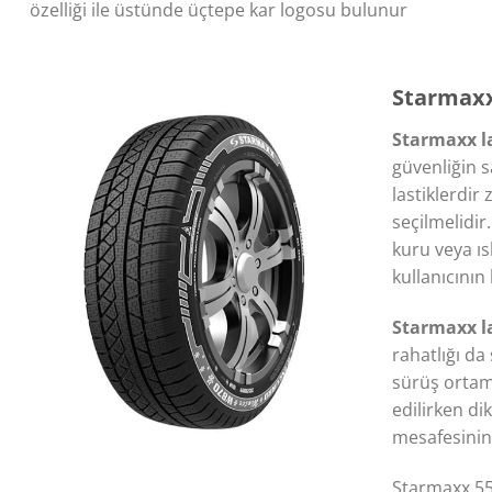
özelliği ile üstünde üçtepe kar logosu bulunur
Starmaxx 
Starmaxx la
güvenliğin s
lastiklerdir
seçilmelidir
kuru veya ıs
kullanıcının
Starmaxx la
rahatlığı da
sürüş ortamı
edilirken di
mesafesinin 
Starmaxx 55 