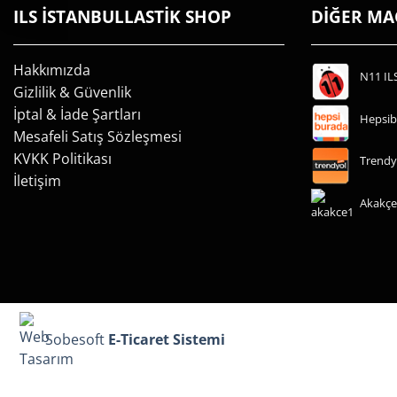
ILS İSTANBULLASTİK SHOP
DİĞER M
Hakkımızda
N11 IL
Gizlilik & Güvenlik
İptal & İade Şartları
Hepsib
Mesafeli Satış Sözleşmesi
KVKK Politikası
Trendy
İletişim
Akakçe
Sobesoft
E-Ticaret Sistemi