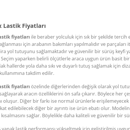
Lastik Fiyatları
stik fiyatları
ile beraber yolculuk için sık bir şekilde tercih
ağlanması için arabanın bakımları yapılmalıdır ve parçaları 
 zira yol tutuşunu sağlamaktadır ve güvenilir bir sürüş keyfi y
. Seçim yaparken belirli ölçütlerle araca uygun ürün basit bi
lak hallerde yola daha sıkı ve duyarlı tutuş sağlamak için di
 kullanımına takdim edilir.
stik fiyatları
özelinde diğerlerinden değişik olarak yol tut
 sağlayarak aracın özelliklerini ön safa çıkarır. Böylece her ç
 oluşur. Diğer bir farkı ise normal ürünlerle erişilemeyecek
kkat edilebilecek diğer bir ayrıntı ise ürün ebatı olur. Model
kısalmasını sağlar. Böylelikle daha kaliteli ve güvenilir bir s
yanak lastik performansı yükseltmek için geliştirilmiş uygun