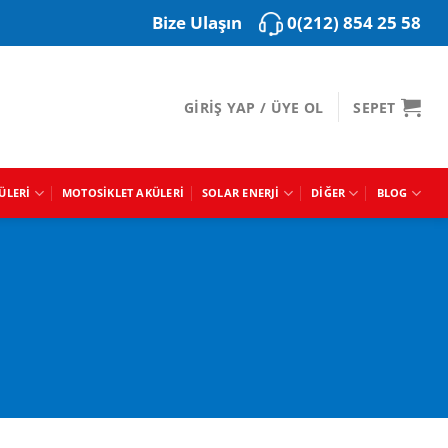
0(212) 854 25 58
Bize Ulaşın
GIRIŞ YAP / ÜYE OL
SEPET
ÜLERI
MOTOSIKLET AKÜLERI
SOLAR ENERJI
DIĞER
BLOG