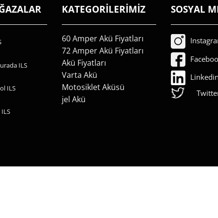
AĞAZALAR
KATEGORİLERİMİZ
SOSYAL M
60 Amper Akü Fiyatları
Instagr
S
72 Amper Akü Fiyatları
Facebo
Akü Fiyatları
urada ILS
Varta Akü
Linkedi
Motosiklet Aküsü
ol ILS
Twitte
jel Akü
 ILS