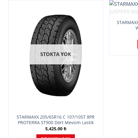
STARMAXX 
W
STOKTA YOK
STARMAXX 205/65R16 C 107/105T 8PR
PROTERRA ST900 Dört Mevsim Lastik
5,425.00
₺