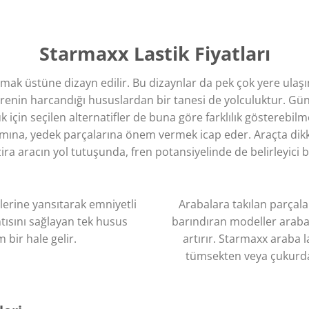
Starmaxx Lastik Fiyatları
mak üstüne dizayn edilir. Bu dizaynlar da pek çok yere ulaşı
sürenin harcandığı hususlardan bir tanesi de yolculuktur. Gü
uk için seçilen alternatifler de buna göre farklılık gösterebilm
kımına, yedek parçalarına önem vermek icap eder. Araçta dik
 zira aracın yol tutuşunda, fren
potansiyelinde de belirleyici 
nlerine yansıtarak emniyetli
Arabalara takılan parçala
ntısını sağlayan tek husus
barındıran modeller arab
 bir hale gelir.
artırır. Starmaxx araba la
tümsekten veya çukurda