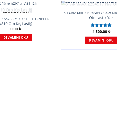
STOKTA YOK
STARMAXX 225/45R17 94W Na
STOKTA YOK
Oto Lastik Yaz
155/60R13 73T ICE GRIPPER
810 Oto Kış Lastiği
0.00
₺
4,500.00
₺
5 üzerinden
5.00
oy
DEVAMINI OKU
aldı
DEVAMINI OKU