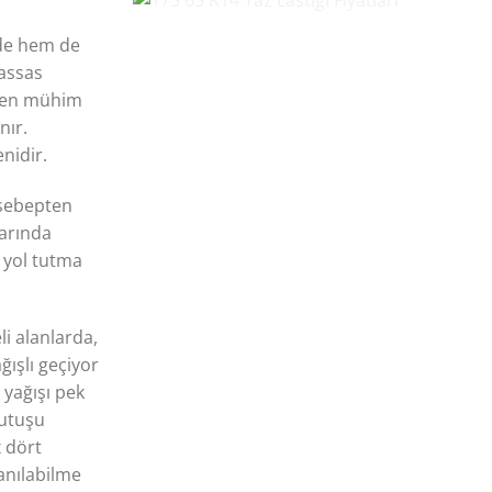
rde hem de
hassas
an en mühim
nır.
nidir.
 sebepten
larında
k yol tutma
li alanlarda,
ğışlı geçiyor
 yağışı pek
tutuşu
x dört
anılabilme