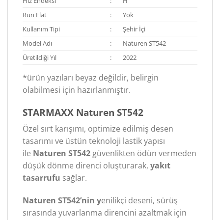
Hız Endeksi
:
H
Run Flat
:
Yok
Kullanım Tipi
:
Şehir İçi
Model Adı
:
Naturen ST542
Üretildiği Yıl
:
2022
*ürün yazıları beyaz değildir, belirgin
olabilmesi için hazırlanmıştır.
STARMAXX Naturen ST542
Özel sırt karışımı, optimize edilmiş desen
tasarımı ve üstün teknoloji lastik yapısı
ile
Naturen ST542
güvenlikten ödün vermeden
düşük dönme direnci oluşturarak,
yakıt
tasarrufu
sağlar.
Naturen ST542’nin
y
enilikçi deseni, sürüş
sırasında yuvarlanma direncini azaltmak için