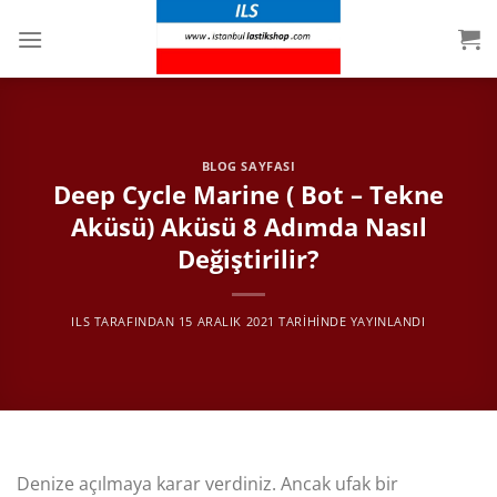
İçeriğe
atla
BLOG SAYFASI
Deep Cycle Marine ( Bot – Tekne
Aküsü) Aküsü 8 Adımda Nasıl
Değiştirilir?
ILS
TARAFINDAN
15 ARALIK 2021
TARIHINDE YAYINLANDI
Denize açılmaya karar verdiniz. Ancak ufak bir