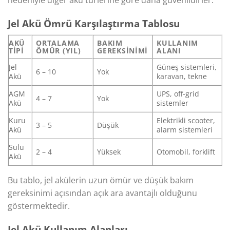
Jel Akü Ömrü Karşılaştırma Tablosu
AKÜ
ORTALAMA
BAKIM
KULLANIM
TIPI
ÖMÜR (YIL)
GEREKSINIMI
ALANI
Jel
Güneş sistemleri,
6 – 10
Yok
Akü
karavan, tekne
AGM
UPS, off-grid
4 – 7
Yok
Akü
sistemler
Kuru
Elektrikli scooter,
3 – 5
Düşük
Akü
alarm sistemleri
Sulu
2 – 4
Yüksek
Otomobil, forklift
Akü
Bu tablo, jel akülerin uzun ömür ve düşük bakım
gereksinimi açısından açık ara avantajlı olduğunu
göstermektedir.
Jel Akü Kullanım Alanları