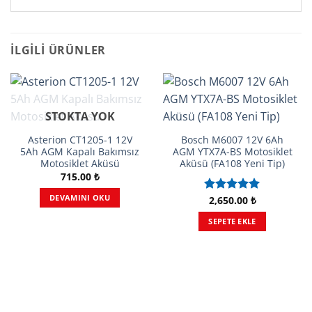
İLGILI ÜRÜNLER
STOKTA YOK
Asterion CT1205-1 12V
Bosch M6007 12V 6Ah
5Ah AGM Kapalı Bakımsız
AGM YTX7A-BS Motosiklet
Motosiklet Aküsü
Aküsü (FA108 Yeni Tip)
715.00
₺
DEVAMINI OKU
2,650.00
₺
5 üzerinden
5.00
oy
SEPETE EKLE
aldı