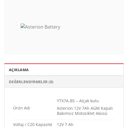
AÇIKLAMA
DEĞERLENDIRMELER (0)
YTX7A-BS – Alçak kutu
Ürün Adı
Asterion 12V 7Ah AGM Kapalı
Bakımsız Motosiklet Aküsü
Voltaj / C20 Kapasite
12V 7 Ah