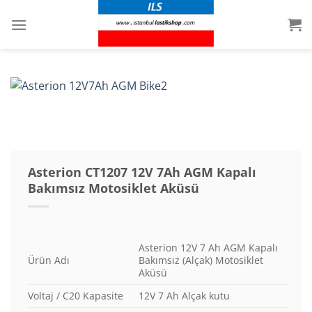
İçeriğe
atla
Asterion CT1207 12V 7Ah AGM Kapalı
Bakımsız Motosiklet Aküsü
Asterion 12V 7 Ah AGM Kapalı
Ürün Adı
Bakımsız (Alçak) Motosiklet
Aküsü
Voltaj / C20 Kapasite
12V 7 Ah Alçak kutu