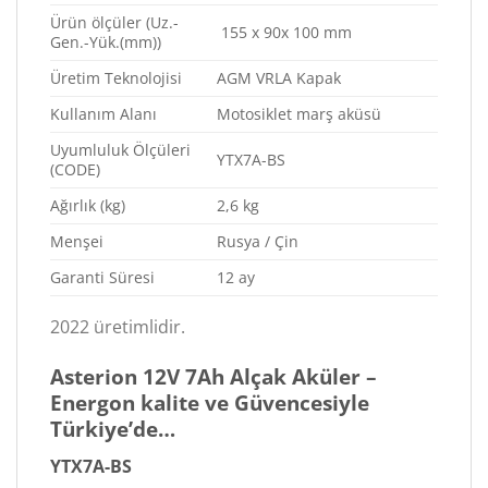
Ürün ölçüler (Uz.-
155 x 90x 100 mm
Gen.-Yük.(mm))
Üretim Teknolojisi
AGM VRLA Kapak
Kullanım Alanı
Motosiklet marş aküsü
Uyumluluk Ölçüleri
YTX7A-BS
(CODE)
Ağırlık (kg)
2,6 kg
Menşei
Rusya / Çin
Garanti Süresi
12 ay
2022 üretimlidir.
Asterion 12V 7Ah Alçak Aküler –
Energon kalite ve Güvencesiyle
Türkiye’de…
YTX7A-BS