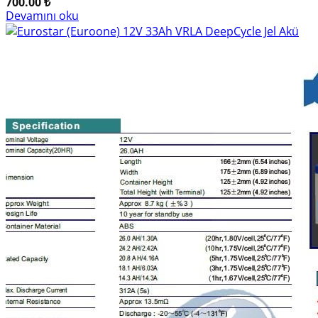
700.00
₺
Devamını oku