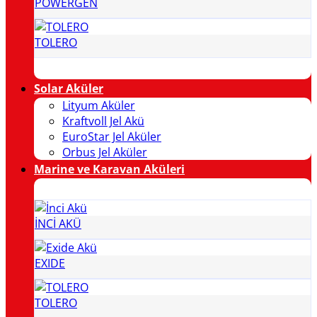
POWERGEN
TOLERO
Solar Aküler
Lityum Aküler
Kraftvoll Jel Akü
EuroStar Jel Aküler
Orbus Jel Aküler
Marine ve Karavan Aküleri
İNCİ AKÜ
EXIDE
TOLERO