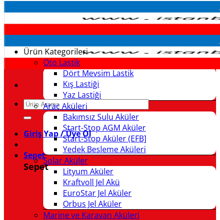
İçeriğe
atla
Ürün Kategorileri
Oto Lastik
Dört Mevsim Lastik
Kış Lastiği
Yaz Lastiği
Ara:
Araç Aküleri
Bakımsız Sulu Aküler
Start-Stop AGM Aküler
Giriş Yap / Üye Ol
Start-Stop Aküler (EFB]
Yedek Besleme Aküleri
Sepet
Solar Aküler
Sepet
Lityum Aküler
Kraftvoll Jel Akü
EuroStar Jel Aküler
Orbus Jel Aküler
Marine ve Karavan Aküleri