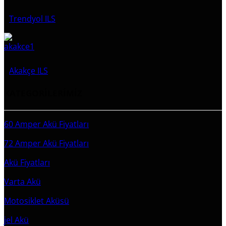
Trendyol ILS
Akakçe ILS
KATEGORİLERİMİZ
60 Amper Akü Fiyatları
72 Amper Akü Fiyatları
Akü Fiyatları
Varta Akü
Motosiklet Aküsü
jel Akü