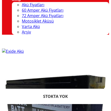
Akü Fiyatları
60 Amper Akü Fiyatları
72 Amper Akü Fiyatları
Motosiklet Aküsü
Varta Akü
Arşiv
STOKTA YOK
STOKTA YOK
STOKTA YOK
STOKTA YOK
STOKTA YOK
STOKTA YOK
STOKTA YOK
STOKTA YOK
STOKTA YOK