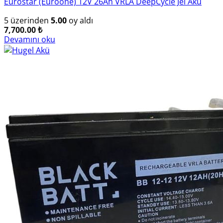
Eurostar (Euroone) 12V 26Ah VRLA DeepCycle Jel Akü
5 üzerinden
5.00
oy aldı
7,700.00
₺
Devamını oku