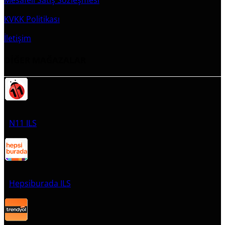
KVKK Politikası
İletişim
DİĞER MAĞAZALAR
N11 ILS
Hepsiburada ILS