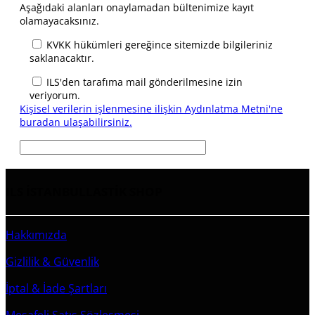
Aşağıdaki alanları onaylamadan bültenimize kayıt
olamayacaksınız.
KVKK hükümleri gereğince sitemizde bilgileriniz
saklanacaktır.
ILS'den tarafıma mail gönderilmesine izin
veriyorum.
Kişisel verilerin işlenmesine ilişkin Aydınlatma Metni'ne
buradan ulaşabilirsiniz.
ILS İSTANBULLASTİK SHOP
Hakkımızda
Gizlilik & Güvenlik
İptal & İade Şartları
Mesafeli Satış Sözleşmesi