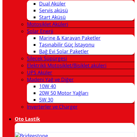
Dual Aküler
Servis aküsü
Start Aküsü
Motosiklet Aküleri
Solar Enerji
Marine & Karavan Paketler
Taşınabilir Güç İstayonu
Bağ Evi Solar Paketler
Silecek Süpürgesi
Elektrikli Motosiklet/Bisiklet aküleri
UPS Aküler
Madeni Yağ ve Diğer
10W 40
20W 50 Motor Yağları
5W 30
İnverterler ve Charger
Oto Lastik