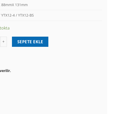
 88mmX 131mm
 YTX12-4 / YTX12-BS
tokta
014 12V 10Ah AGM YTX12-BS Motosiklet Aküsü (FA104 Yeni Tip)
SEPETE EKLE
erilir.