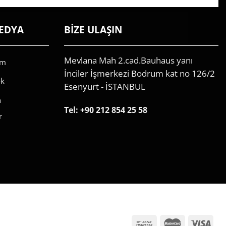
EDYA
BİZE ULAŞIN
Mevlana Mah 2.cad.Bauhaus yanı
am
İnciler İşmerkezi Bodrum kat no 126/2
ok
Esenyurt - İSTANBUL
n
Tel:
+90 212 854 25 58
r