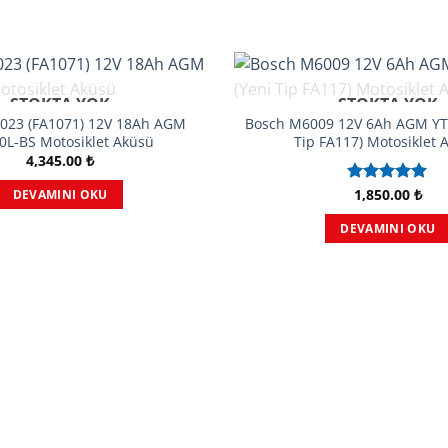
STOKTA YOK
STOKTA YOK
023 (FA1071) 12V 18Ah AGM
Bosch M6009 12V 6Ah AGM YTZ
0L-BS Motosiklet Aküsü
Tip FA117) Motosiklet 
4,345.00
₺
1,850.00
₺
5 üzerinden
DEVAMINI OKU
5.00
oy
aldı
DEVAMINI OKU