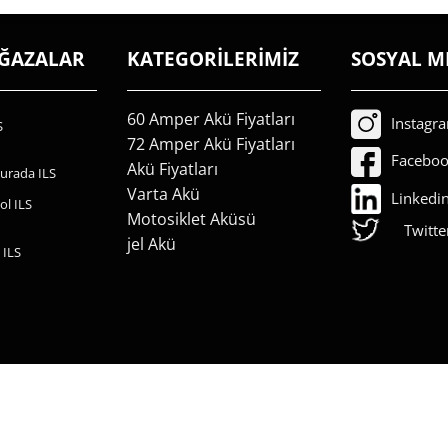
AĞAZALAR
KATEGORİLERİMİZ
SOSYAL M
60 Amper Akü Fiyatları
Instagr
S
72 Amper Akü Fiyatları
Facebo
Akü Fiyatları
urada ILS
Varta Akü
Linkedi
ol ILS
Motosiklet Aküsü
Twitte
jel Akü
 ILS