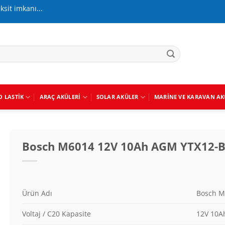
aksit imkanı...
O LASTIK
ARAÇ AKÜLERI
SOLAR AKÜLER
MARINE VE KARAVAN AK
Bosch M6014 12V 10Ah AGM YTX12-BS
Ürün Adı
Bosch M
Voltaj / C20 Kapasite
12V 10