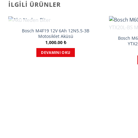
İLGILI ÜRÜNLER
STOKTA YOK
Bosch M4F19 12V 6Ah 12N5.5-3B
Motosiklet Aküsü
Bosch M6
1,000.00
₺
YTX2
DEVAMINI OKU