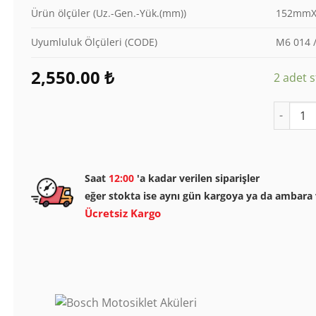
Ürün ölçüler (Uz.-Gen.-Yük.(mm))
152mmX
Uyumluluk Ölçüleri (CODE)
M6 014 /
2,550.00
₺
2 adet s
Bosch M6
Saat
12:00
'a kadar verilen siparişler
eğer stokta ise aynı gün kargoya ya da ambara v
Ücretsiz Kargo