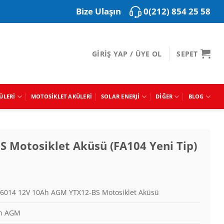
0(212) 854 25 58
Bize Ulaşın
GIRIŞ YAP / ÜYE OL
SEPET
ÜLERI
MOTOSIKLET AKÜLERI
SOLAR ENERJI
DIĞER
BLOG
 Motosiklet Aküsü (FA104 Yeni Tip)
6014 12V 10Ah AGM YTX12-BS Motosiklet Aküsü
Ah AGM