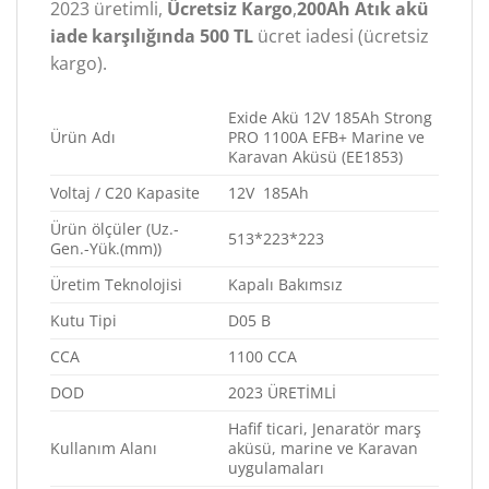
2023 üretimli,
Ücretsiz Kargo
,
200Ah Atık akü
iade karşılığında 500 TL
ücret iadesi (ücretsiz
kargo).
Exide Akü 12V 185Ah Strong
Ürün Adı
PRO 1100A EFB+ Marine ve
Karavan Aküsü (EE1853)
Voltaj / C20 Kapasite
12V 185Ah
Ürün ölçüler (Uz.-
513*223*223
Gen.-Yük.(mm))
Üretim Teknolojisi
Kapalı Bakımsız
Kutu Tipi
D05 B
CCA
1100 CCA
DOD
2023 ÜRETİMLİ
Hafif ticari, Jenaratör marş
Kullanım Alanı
aküsü, marine ve Karavan
uygulamaları