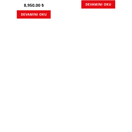
DEVAMINI OKU
8,950.00
₺
5 üzerinden
5.00
oy
DEVAMINI OKU
aldı