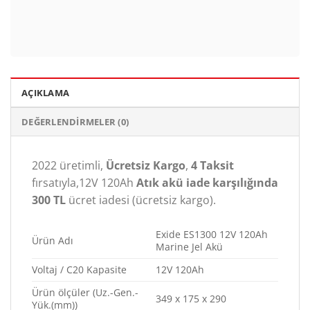
AÇIKLAMA
DEĞERLENDIRMELER (0)
2022 üretimli,
Ücretsiz Kargo
,
4 Taksit
fırsatıyla,12V 120Ah
Atık akü iade karşılığında
300 TL
ücret iadesi (ücretsiz kargo).
Exide ES1300 12V 120Ah
Ürün Adı
Marine Jel Akü
Voltaj / C20 Kapasite
12V 120Ah
Ürün ölçüler (Uz.-Gen.-
349 x 175 x 290
Yük.(mm))