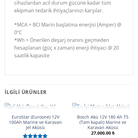
cihazlardan acil durum gücüne kadar tüm
ekipman tedarik ihtiyaçlarınızı karşılar.
*MCA = BCI Marin başlatma enerjisi (Amper) @
0ºC
*Wh = Önerilen deşarj oranını geçmeden
hesaplanan (güç x zaman) enerji ihtiyacı @ 20
saatlik kapasite
İLGILI ÜRÜNLER
STOKTA YOK
STOKTA YOK
EuroStar (Euroone) 12V
Bosch Akü 12V 180 Ah T5
100Ah Marine ve Karavan
(Tam kapalı) Marine ve
Jel Aküsü
Karavan Aküsü
27,000.00
₺