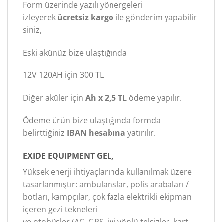
Form üzerinde yazılı yönergeleri
izleyerek
ücretsiz kargo
ile gönderim yapabilir
siniz,
Eski akünüz bize ulaştığında
12V 120AH için 300 TL
Diğer aküler için
Ah x 2,5 TL
ödeme yapılır.
Ödeme ürün bize ulaştığında formda
belirttiğiniz
IBAN hesabına
yatırılır.
EXIDE EQUIPMENT GEL,
Yüksek enerji ihtiyaçlarında kullanılmak üzere
tasarlanmıştır: ambulanslar, polis arabaları /
botları, kampçılar, çok fazla elektrikli ekipman
içeren gezi tekneleri
ve otobüsler (AC, GPS, iyi yönlü telsizler, kart