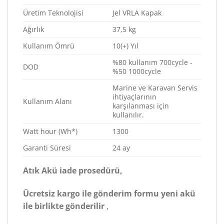
Üretim Teknolojisi
Jel VRLA Kapak
Ağırlık
37,5 kg
Kullanım Ömrü
10(+) Yıl
%80 kullanım 700cycle -
DOD
%50 1000cycle
Marine ve Karavan Servis
ihtiyaçlarının
Kullanım Alanı
karşılanması için
kullanılır.
Watt hour (Wh*)
1300
Garanti Süresi
24 ay
Atık Akü iade prosedürü,
Ücretsiz kargo ile gönderim formu yeni akü
ile birlikte gönderilir
,