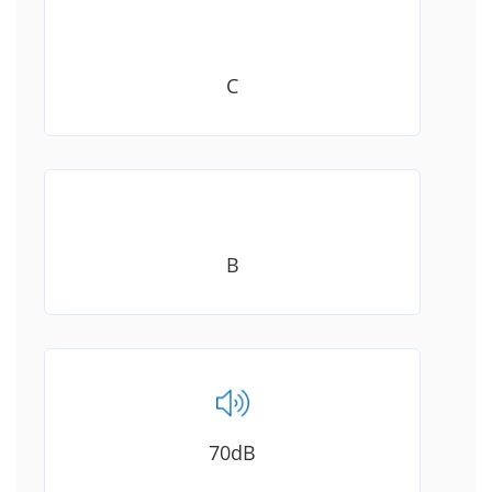
C
B
70dB