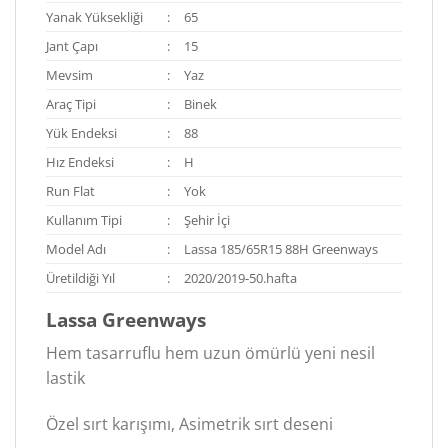
Yanak Yüksekliği
:
65
Jant Çapı
:
15
Mevsim
:
Yaz
Araç Tipi
:
Binek
Yük Endeksi
:
88
Hız Endeksi
:
H
Run Flat
:
Yok
Kullanım Tipi
:
Şehir İçi
Model Adı
:
Lassa 185/65R15 88H Greenways
Üretildiği Yıl
:
2020/2019-50.hafta
Lassa Greenways
Hem tasarruflu hem uzun ömürlü yeni nesil
lastik
Özel sırt karışımı, Asimetrik sırt deseni