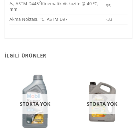
2
/s, ASTM D445
Kinematik Viskozite @ 40 ºC,
95
mm
Akma Noktası, °C, ASTM D97
-33
İLGILI ÜRÜNLER
STOKTA YOK
STOKTA YOK