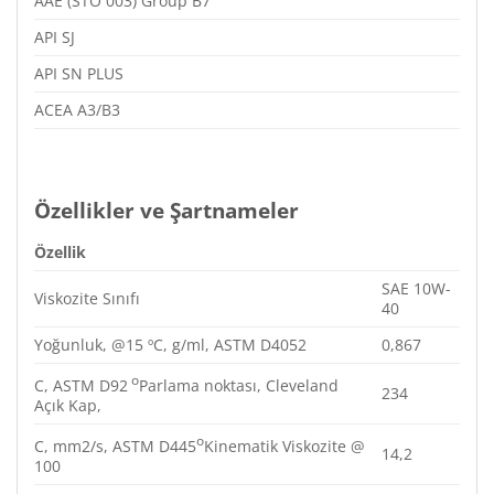
AAE (STO 003) Group B7
API SJ
API SN PLUS
ACEA A3/B3
Özellikler ve Şartnameler
Özellik
SAE 10W-
Viskozite Sınıfı
40
Yoğunluk, @15 ºC, g/ml, ASTM D4052
0,867
o
C, ASTM D92
Parlama noktası, Cleveland
234
Açık Kap,
o
C, mm2/s, ASTM D445
Kinematik Viskozite @
14,2
100