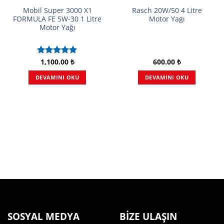
Mobil Super 3000 X1
Rasch 20W/50 4 Litre
FORMULA FE 5W-30 1 Litre
Motor Yagı
Motor Yağı
1,100.00
₺
600.00
₺
5 üzerinden
5.00
oy
DEVAMINI OKU
DEVAMINI OKU
aldı
SOSYAL MEDYA
BİZE ULAŞIN