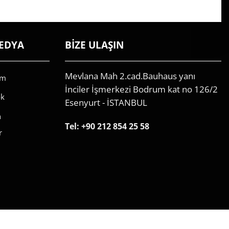
EDYA
BİZE ULAŞIN
Mevlana Mah 2.cad.Bauhaus yanı
am
İnciler İşmerkezi Bodrum kat no 126/2
ok
Esenyurt - İSTANBUL
n
Tel:
+90 212 854 25 58
r