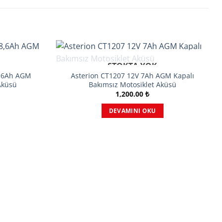
STOKTA YOK
8,6Ah AGM
Asterion CT1207 12V 7Ah AGM Kapalı
Aküsü
Bakımsız Motosiklet Aküsü
1,200.00
₺
DEVAMINI OKU