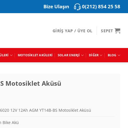
0(212) 854 25 58
Bize Ulaşın
GIRIŞ YAP / ÜYE OL
SEPET
ÜLERI
MOTOSIKLET AKÜLERI
SOLAR ENERJI
DIĞER
BLOG
S Motosiklet Aküsü
6020 12V 12Ah AGM YT14B-BS Motosiklet Aküsü
h Bike Akü