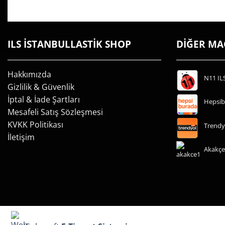
ILS İSTANBULLASTİK SHOP
DİĞER M
Hakkımızda
N11 IL
Gizlilik & Güvenlik
İptal & İade Şartları
Hepsib
Mesafeli Satış Sözleşmesi
KVKK Politikası
Trendy
İletişim
Akakçe