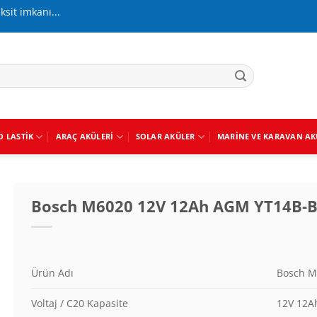
aksit imkanı...
O LASTIK
ARAÇ AKÜLERI
SOLAR AKÜLER
MARINE VE KARAVAN AK
Bosch M6020 12V 12Ah AGM YT14B-B
Ürün Adı
Bosch M
Voltaj / C20 Kapasite
12V 12A