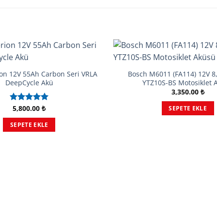
ion 12V 55Ah Carbon Seri VRLA
Bosch M6011 (FA114) 12V 
DeepCycle Akü
YTZ10S-BS Motosiklet 
3,350.00
₺
5,800.00
₺
5 üzerinden
SEPETE EKLE
5.00
oy
aldı
SEPETE EKLE