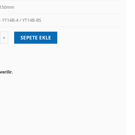
x150mm
– YT14B-4 / YT14B-BS
6020 12V 12Ah AGM YT14B-BS Motosiklet Aküsü adet
SEPETE EKLE
erilir.