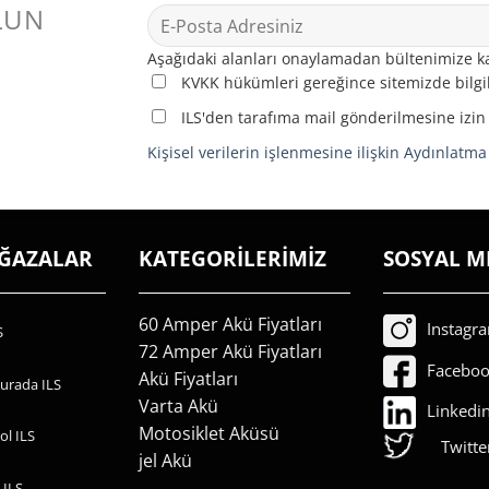
LUN
Aşağıdaki alanları onaylamadan bültenimize ka
KVKK hükümleri gereğince sitemizde bilgil
ILS'den tarafıma mail gönderilmesine izin
Kişisel verilerin işlenmesine ilişkin Aydınlatm
AĞAZALAR
KATEGORİLERİMİZ
SOSYAL M
60 Amper Akü Fiyatları
Instagr
S
72 Amper Akü Fiyatları
Facebo
Akü Fiyatları
urada ILS
Varta Akü
Linkedi
Motosiklet Aküsü
ol ILS
Twitte
jel Akü
 ILS