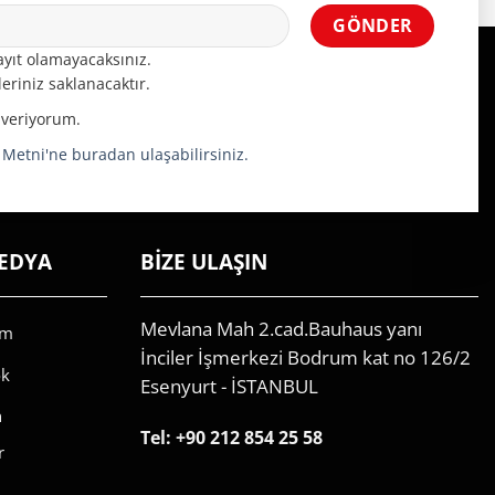
yıt olamayacaksınız.
eriniz saklanacaktır.
 veriyorum.
a Metni'ne buradan ulaşabilirsiniz.
EDYA
BİZE ULAŞIN
Mevlana Mah 2.cad.Bauhaus yanı
am
İnciler İşmerkezi Bodrum kat no 126/2
ok
Esenyurt - İSTANBUL
n
Tel:
+90 212 854 25 58
r