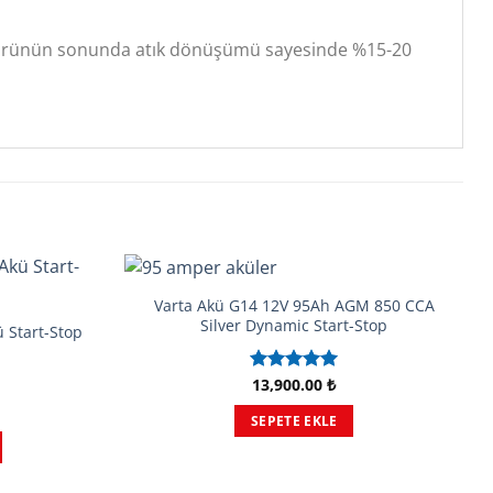
, ömrünün sonunda atık dönüşümü sayesinde %15-20
Varta Akü G14 12V 95Ah AGM 850 CCA
Silver Dynamic Start-Stop
 Start-Stop
13,900.00
₺
5 üzerinden
5.00
oy
aldı
SEPETE EKLE