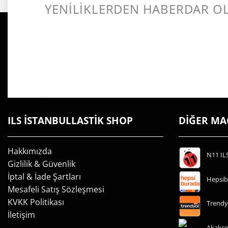
YENİLİKLERDEN HABERDAR O
ILS İSTANBULLASTİK SHOP
DİĞER M
Hakkımızda
N11 IL
Gizlilik & Güvenlik
İptal & İade Şartları
Hepsib
Mesafeli Satış Sözleşmesi
KVKK Politikası
Trendy
İletişim
Akakçe