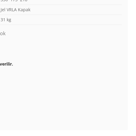
Jel VRLA Kapak
31 kg
yok
erilir.