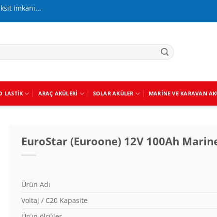
aksit imkanı...
O LASTIK
ARAÇ AKÜLERI
SOLAR AKÜLER
MARINE VE KARAVAN AK
EuroStar (Euroone) 12V 100Ah Marine
Ürün Adı
Voltaj / C20 Kapasite
Ürün ölçüler