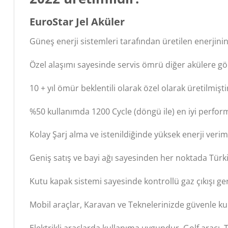
EuroStar Jel Aküler
Güneş enerji sistemleri tarafından üretilen enerjinin
Özel alaşımı sayesinde servis ömrü diğer akülere gör
10 + yıl ömür beklentili olarak özel olarak üretilmişti
%50 kullanımda 1200 Cycle (döngü ile) en iyi perfor
Kolay Şarj alma ve istenildiğinde yüksek enerji veriml
Geniş satış ve bayi ağı sayesinden her noktada Tür
Kutu kapak sistemi sayesinde kontrollü gaz çıkışı ge
Mobil araçlar, Karavan ve Teknelerinizde güvenle kull
Elektrikli araçlarda kullanıma uygundur, Golf aracı, 