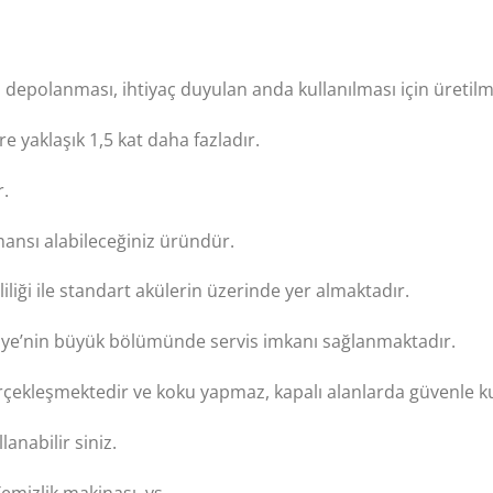
 depolanması, ihtiyaç duyulan anda kullanılması için üretilmi
e yaklaşık 1,5 kat daha fazladır.
r.
mansı alabileceğiniz üründür.
iliği ile standart akülerin üzerinde yer almaktadır.
kiye’nin büyük bölümünde servis imkanı sağlanmaktadır.
rçekleşmektedir ve koku yapmaz, kapalı alanlarda güvenle kul
anabilir siniz.
Temizlik makinası..vs