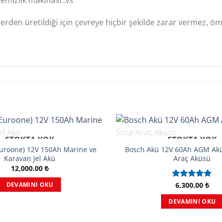
lerden üretildiği için çevreye hiçbir şekilde zarar vermez
STOKTA YOK
STOKTA YOK
uroone) 12V 150Ah Marine ve
Bosch Akü 12V 60Ah AGM Akü
Karavan Jel Akü
Araç Aküsü
12,000.00
₺
6,300.00
₺
5 üzerinden
DEVAMINI OKU
5.00
oy
aldı
DEVAMINI OKU