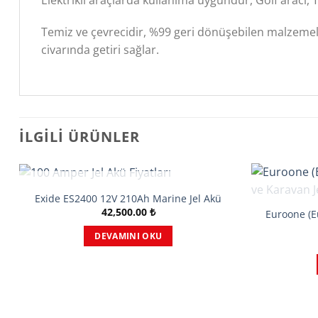
Temiz ve çevrecidir, %99 geri dönüşebilen malzeme
civarında getiri sağlar.
İLGILI ÜRÜNLER
STOKTA YOK
Exide ES2400 12V 210Ah Marine Jel Akü
42,500.00
₺
Euroone (E
DEVAMINI OKU