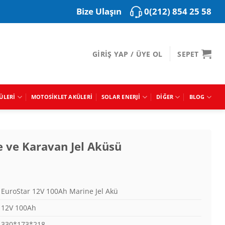
0(212) 854 25 58
Bize Ulaşın
GIRIŞ YAP / ÜYE OL
SEPET
ÜLERI
MOTOSIKLET AKÜLERI
SOLAR ENERJI
DIĞER
BLOG
 ve Karavan Jel Aküsü
EuroStar 12V 100Ah Marine Jel Akü
12V 100Ah
330*173*218