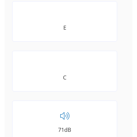
E
C
71dB