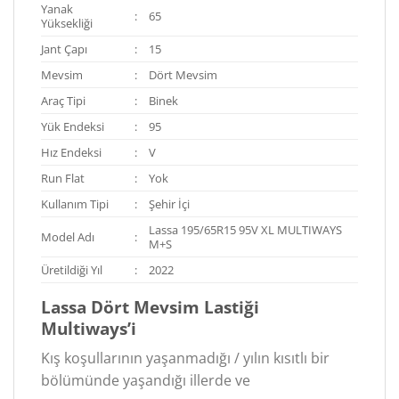
Yanak
:
65
Yüksekliği
Jant Çapı
:
15
Mevsim
:
Dört Mevsim
Araç Tipi
:
Binek
Yük Endeksi
:
95
Hız Endeksi
:
V
Run Flat
:
Yok
Kullanım Tipi
:
Şehir İçi
Lassa 195/65R15 95V XL MULTIWAYS
Model Adı
:
M+S
Üretildiği Yıl
:
2022
Lassa Dört Mevsim Lastiği
Multiways’i
Kış koşullarının yaşanmadığı / yılın kısıtlı bir
bölümünde yaşandığı illerde ve