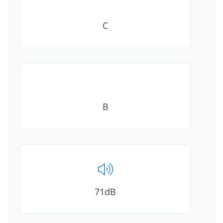
C
B
71
dB