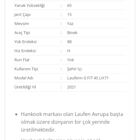
Yanak Yüksekliği
:
65
Jant Çapı
:
15
Mevsim
:
Yaz
Araç Tipi
:
Binek
Yük Endeksi
:
88
Hız Endeksi
:
H
Run Flat
:
Yok
Kullanım Tipi
:
Şehir İçi
Model Adı
:
Laufenn G FIT 4S LH71
Üretildiği Yıl
:
2021
Hankook markası olan Laufen Avrupa başta
olmak üzere dünyanın bir çok yerinde
üretilmektedir.