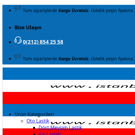
İçeriğe
Tüm siparişlerde
Kargo Ücretsiz
. Üstelik peşin fiyatına 
atla
Bize Ulaşın
0(212) 854 25 58
Tüm siparişlerde
Kargo Ücretsiz
. Üstelik peşin fiyatına 
Ürün Kategorileri
Oto Lastik
Dört Mevsim Lastik
Kış Lastiği