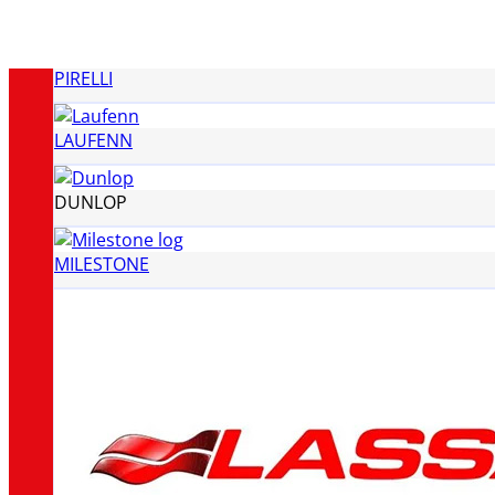
GOODYEAR
PIRELLI
LAUFENN
DUNLOP
MILESTONE