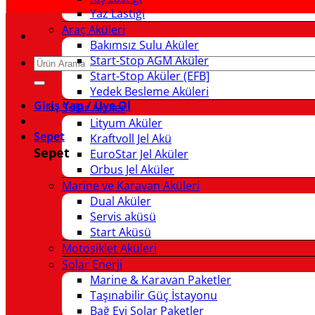
Yaz Lastiği
Araç Aküleri
Bakımsız Sulu Aküler
Start-Stop AGM Aküler
Ara:
Start-Stop Aküler (EFB]
Yedek Besleme Aküleri
Giriş Yap / Üye Ol
Solar Aküler
Lityum Aküler
Sepet
Kraftvoll Jel Akü
Sepet
EuroStar Jel Aküler
Orbus Jel Aküler
Marine ve Karavan Aküleri
Dual Aküler
Servis aküsü
Start Aküsü
Motosiklet Aküleri
Solar Enerji
Marine & Karavan Paketler
Taşınabilir Güç İstayonu
Bağ Evi Solar Paketler