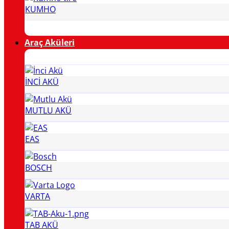
KUMHO
Araç Aküleri
İNCİ AKÜ
MUTLU AKÜ
EAS
BOSCH
VARTA
TAB AKÜ