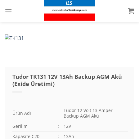
İçeriğe
atla
Tudor TK131 12V 13Ah Backup AGM Akü
(Exide Üretimi)
Tudor 12 Volt 13 Amper
Ürün Adı
Backup AGM Akü
Gerilim
:
12V
Kapasite C20
:
13Ah