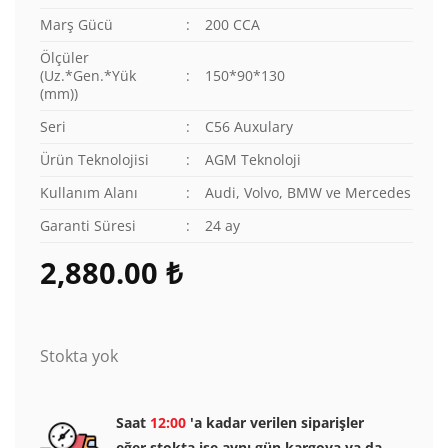
Marş Gücü
:
200 CCA
Ölçüler
(Uz.*Gen.*Yük
:
150*90*130
(mm))
Seri
:
C56 Auxulary
Ürün Teknolojisi
:
AGM Teknoloji
Kullanım Alanı
:
Audi, Volvo, BMW ve Mercedes
Garanti Süresi
:
24 ay
2,880.00
₺
Stokta yok
Saat
12:00
'a kadar verilen siparişler
eğer stokta ise aynı gün kargoya ya da