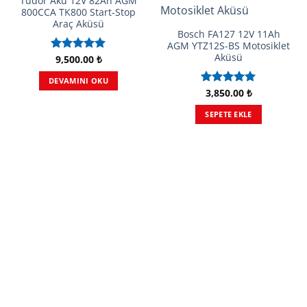
Tudor Akü 12V 82Ah AGM
800CCA TK800 Start-Stop
Araç Aküsü
Bosch FA127 12V 11Ah
AGM YTZ12S-BS Motosiklet
Aküsü
9,500.00
₺
5 üzerinden
5.00
oy
DEVAMINI OKU
aldı
3,850.00
₺
5 üzerinden
5.00
oy
SEPETE EKLE
aldı