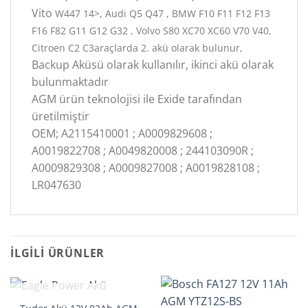
Vito
W447 14>, Audi Q5 Q47 , BMW F10 F11 F12 F13
F16 F82 G11 G12 G32 , Volvo S80 XC70 XC60 V70 V40,
Citroen C2 C3araçlarda 2. akü olarak bulunur,
Backup Aküsü olarak kullanılır, ikinci akü olarak
bulunmaktadır
AGM ürün teknolojisi ile Exide tarafından
üretilmiştir
OEM; A2115410001 ; A0009829608 ;
A0019822708 ; A0049820008 ; 244103090R ;
A0009829308 ; A0009827008 ; A0019828108 ;
LR047630
İLGILI ÜRÜNLER
STOKTA YOK