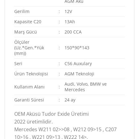
AGM Akü
Gerilim
:
12V
Kapasite C20
:
13Ah
Marş Gücü
:
200 CCA
Ölçüler
(Uz.*Gen.*Yük
:
150*90*143
(mm))
Seri
:
C56 Auxulary
Ürün Teknolojisi
:
AGM Teknoloji
Audi, Volvo, BMW ve
Kullanım Alanı
:
Mercedes
Garanti Süresi
:
24 ay
OEM Aküsü Tudor Exide Üretimi
2022 üretimlidir.
Mercedes W211 02>>08 , W212 09>15 , C207
10>16 , W221 09>13 , W222 14>,